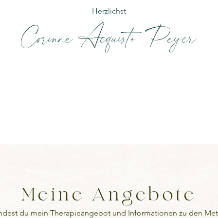
Herzlichst
Corinne Acquisto-
Peyer
-
Meine Angebote
indest du mein Therapieangebot und Informationen zu den M