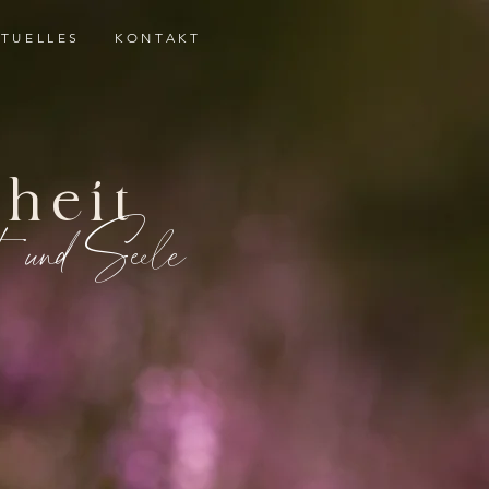
TUELLES
KONTAKT
heit
t und Seele