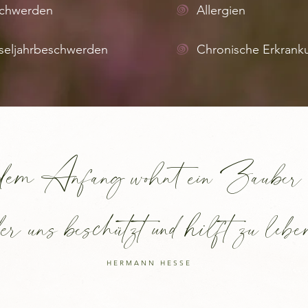
chwerden
Allergien
seljahrbeschwerden
Chronische Erkrank
em Anfang wohnt ein Zauber 
der uns beschützt und hilft zu lebe
HERMANN HESSE