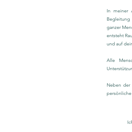
In meiner 
Begleitung 
ganzer Mens
entsteht Ra
und auf de
Alle Mens
Unterstützu
Neben der 
persönliche
Ic