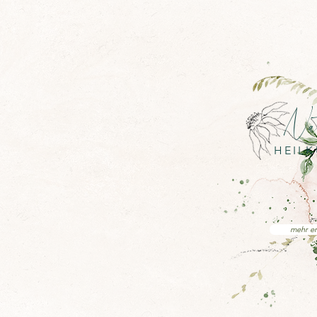
Na
HEIL
mehr er