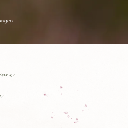
ungen
inne
n