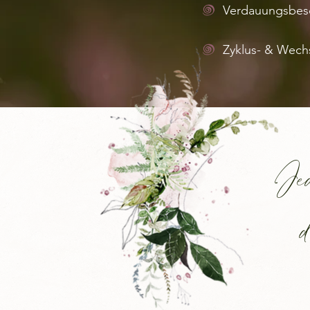
Verdauungsbes
Zyklus- & Wech
Jed