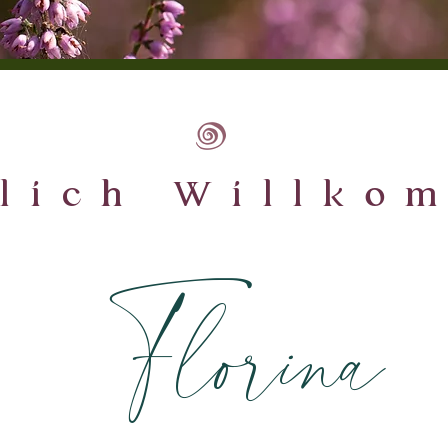
lich Willko
Florina