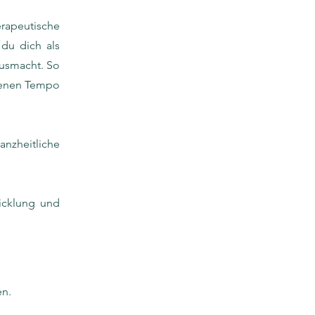
rapeutische
 du dich als
usmacht.
​
So
igenen Tempo
zheitliche
icklung und
en.